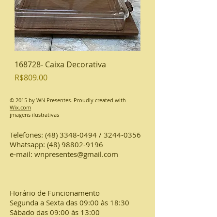
168728- Caixa Decorativa
Preço
R$809.00
© 2015 by WN Presentes. Proudly created with
Wix.com
i
magens ilustrativas
Telefones:
(48) 3348-0494
/
3244-0356
Whatsapp:
(48) 98802-9196
e-mail:
wnpresentes@gmail.com
Horário de Funcionamento
Segunda a Sexta das 09:00 às 18:30
Sábado das 09:00 às 13:00